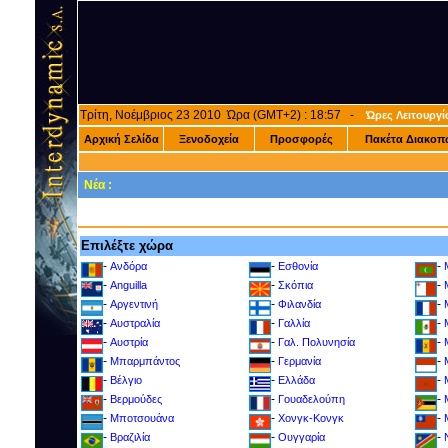
Τρίτη, Νοέμβριος 23 2010 Ώρα (GMT+2) : 18:57 -
Ώρες Λειτουργί
Αρχική Σελίδα
Ξενοδοχεία
Προσφορές
Πακέτα Διακοπ
Νέα :
Επιλέξτε χώρα
-
-
-
Ανδόρα
Εσθονία
-
-
-
Anguilla
Σκόπια
-
-
-
Αργεντινή
Φιλανδία
-
-
-
Αυστραλία
Γαλλία
-
-
-
Αυστρία
Γαλ. Πολυνησία
-
-
-
Μπαρμπάντος
Γερμανία
-
-
-
Βέλγιο
Ελλάδα
-
-
-
Βερμούδες
Γουαδελούπη
-
-
-
Μποτσουάνα
Χονγκ-Κονγκ
-
-
-
Βραζιλία
Ουγγαρία