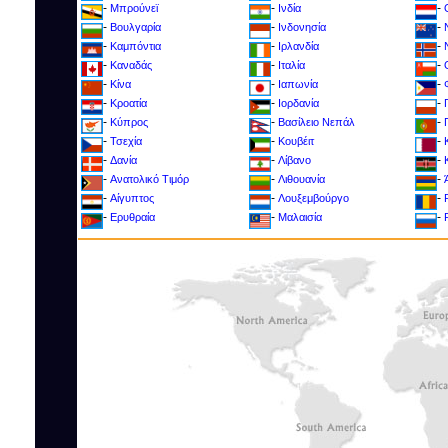
-
-
-
Μπρούνεϊ
Ινδία
-
-
-
Βουλγαρία
Ινδονησία
-
-
-
Καμπόντια
Ιρλανδία
-
-
-
Καναδάς
Ιταλία
-
-
-
Κίνα
Ιαπωνία
-
-
-
Κροατία
Ιορδανία
-
-
-
Kύπρος
Βασίλειο Νεπάλ
-
-
-
Τσεχία
Κουβέιτ
-
-
-
Δανία
Λίβανο
-
-
-
Ανατολικό Τιμόρ
Λιθουανία
-
-
-
Αίγυπτος
Λουξεμβούργο
-
-
-
Ερυθραία
Μαλαισία