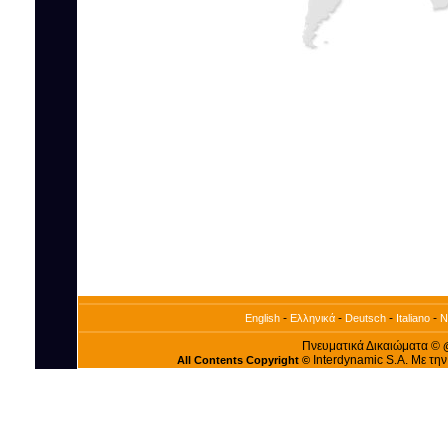
-
-
-
-
English
Ελληνικά
Deutsch
Italiano
N
Πνευματικά Δικαιώματα ©
Interdynamic S.A. Με τη
All Contents Copyright ©