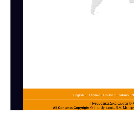
-
-
-
-
English
Ελληνικά
Deutsch
Italiano
N
Πνευματικά Δικαιώματα ©
Interdynamic S.A. Με τη
All Contents Copyright ©