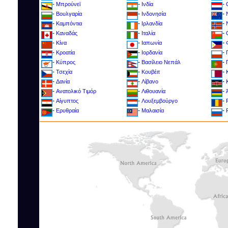
-
-
-
Μπρούνεϊ
Ινδία
-
-
-
Βουλγαρία
Ινδονησία
-
-
-
Καμπόντια
Ιρλανδία
-
-
-
Καναδάς
Ιταλία
-
-
-
Κίνα
Ιαπωνία
-
-
-
Κροατία
Ιορδανία
-
-
-
Kύπρος
Βασίλειο Νεπάλ
-
-
-
Τσεχία
Κουβέιτ
-
-
-
Δανία
Λίβανο
-
-
-
Ανατολικό Τιμόρ
Λιθουανία
-
-
-
Αίγυπτος
Λουξεμβούργο
-
-
-
Ερυθραία
Μαλαισία