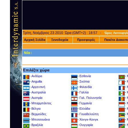
Τρίτη, Νοέμβριος 23 2010 Ώρα (GMT+2) : 18:57 -
Ώρες Λειτουργί
Αρχική Σελίδα
Ξενοδοχεία
Προσφορές
Πακέτα Διακοπ
Νέα :
Επιλέξτε χώρα
-
-
-
Ανδόρα
Εσθονία
-
-
-
Anguilla
Σκόπια
-
-
-
Αργεντινή
Φιλανδία
-
-
-
Αυστραλία
Γαλλία
-
-
-
Αυστρία
Γαλ. Πολυνησία
-
-
-
Μπαρμπάντος
Γερμανία
-
-
-
Βέλγιο
Ελλάδα
-
-
-
Βερμούδες
Γουαδελούπη
-
-
-
Μποτσουάνα
Χονγκ-Κονγκ
-
-
-
Βραζιλία
Ουγγαρία