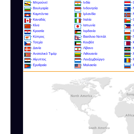
-
-
-
Μπρούνεϊ
Ινδία
-
-
-
Βουλγαρία
Ινδονησία
-
-
-
Καμπόντια
Ιρλανδία
-
-
-
Καναδάς
Ιταλία
-
-
-
Κίνα
Ιαπωνία
-
-
-
Κροατία
Ιορδανία
-
-
-
Kύπρος
Βασίλειο Νεπάλ
-
-
-
Τσεχία
Κουβέιτ
-
-
-
Δανία
Λίβανο
-
-
-
Ανατολικό Τιμόρ
Λιθουανία
-
-
-
Αίγυπτος
Λουξεμβούργο
-
-
-
Ερυθραία
Μαλαισία