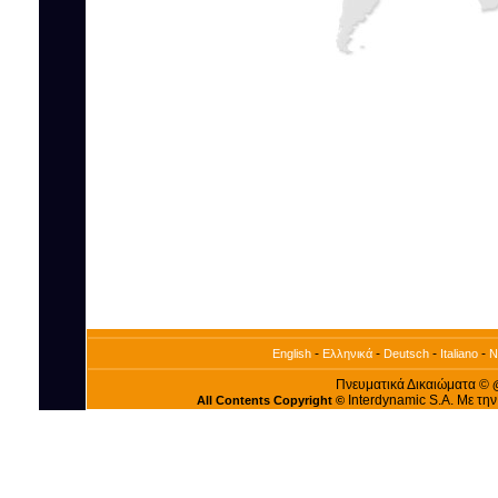
-
-
-
-
English
Ελληνικά
Deutsch
Italiano
N
Πνευματικά Δικαιώματα ©
Interdynamic S.A. Με τη
All Contents Copyright ©