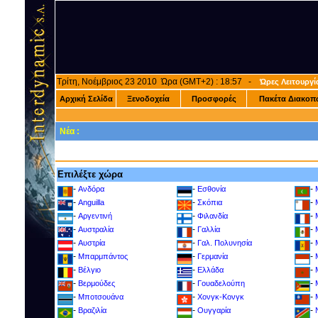
Τρίτη, Νοέμβριος 23 2010 Ώρα (GMT+2) : 18:57 -
Ώρες Λειτουργί
Αρχική Σελίδα
Ξενοδοχεία
Προσφορές
Πακέτα Διακοπ
Νέα :
Επιλέξτε χώρα
-
-
-
Ανδόρα
Εσθονία
-
-
-
Anguilla
Σκόπια
-
-
-
Αργεντινή
Φιλανδία
-
-
-
Αυστραλία
Γαλλία
-
-
-
Αυστρία
Γαλ. Πολυνησία
-
-
-
Μπαρμπάντος
Γερμανία
-
-
-
Βέλγιο
Ελλάδα
-
-
-
Βερμούδες
Γουαδελούπη
-
-
-
Μποτσουάνα
Χονγκ-Κονγκ
-
-
-
Βραζιλία
Ουγγαρία