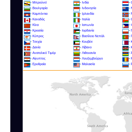
-
-
-
Μπρούνεϊ
Ινδία
-
-
-
Βουλγαρία
Ινδονησία
-
-
-
Καμπόντια
Ιρλανδία
-
-
-
Καναδάς
Ιταλία
-
-
-
Κίνα
Ιαπωνία
-
-
-
Κροατία
Ιορδανία
-
-
-
Kύπρος
Βασίλειο Νεπάλ
-
-
-
Τσεχία
Κουβέιτ
-
-
-
Δανία
Λίβανο
-
-
-
Ανατολικό Τιμόρ
Λιθουανία
-
-
-
Αίγυπτος
Λουξεμβούργο
-
-
-
Ερυθραία
Μαλαισία