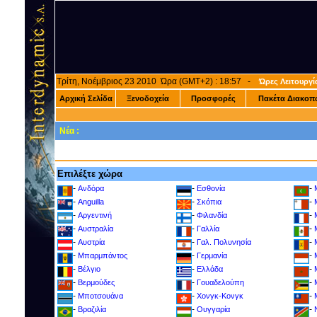
Τρίτη, Νοέμβριος 23 2010 Ώρα (GMT+2) : 18:57 -
Ώρες Λειτουργί
Αρχική Σελίδα
Ξενοδοχεία
Προσφορές
Πακέτα Διακοπ
Νέα :
Επιλέξτε χώρα
-
-
-
Ανδόρα
Εσθονία
-
-
-
Anguilla
Σκόπια
-
-
-
Αργεντινή
Φιλανδία
-
-
-
Αυστραλία
Γαλλία
-
-
-
Αυστρία
Γαλ. Πολυνησία
-
-
-
Μπαρμπάντος
Γερμανία
-
-
-
Βέλγιο
Ελλάδα
-
-
-
Βερμούδες
Γουαδελούπη
-
-
-
Μποτσουάνα
Χονγκ-Κονγκ
-
-
-
Βραζιλία
Ουγγαρία