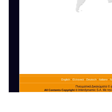
-
-
-
-
English
Ελληνικά
Deutsch
Italiano
N
Πνευματικά Δικαιώματα ©
Interdynamic S.A. Με τη
All Contents Copyright ©