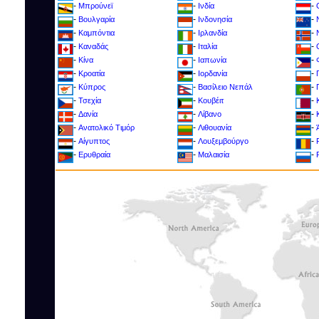
-
-
-
Μπρούνεϊ
Ινδία
-
-
-
Βουλγαρία
Ινδονησία
-
-
-
Καμπόντια
Ιρλανδία
-
-
-
Καναδάς
Ιταλία
-
-
-
Κίνα
Ιαπωνία
-
-
-
Κροατία
Ιορδανία
-
-
-
Kύπρος
Βασίλειο Νεπάλ
-
-
-
Τσεχία
Κουβέιτ
-
-
-
Δανία
Λίβανο
-
-
-
Ανατολικό Τιμόρ
Λιθουανία
-
-
-
Αίγυπτος
Λουξεμβούργο
-
-
-
Ερυθραία
Μαλαισία