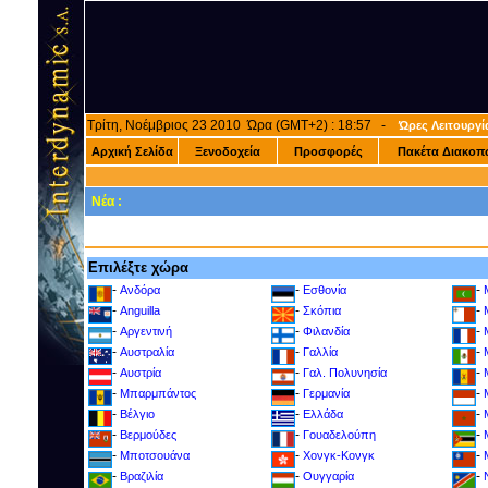
Τρίτη, Νοέμβριος 23 2010 Ώρα (GMT+2) : 18:57 -
Ώρες Λειτουργί
Αρχική Σελίδα
Ξενοδοχεία
Προσφορές
Πακέτα Διακοπ
Νέα :
Επιλέξτε χώρα
-
-
-
Ανδόρα
Εσθονία
-
-
-
Anguilla
Σκόπια
-
-
-
Αργεντινή
Φιλανδία
-
-
-
Αυστραλία
Γαλλία
-
-
-
Αυστρία
Γαλ. Πολυνησία
-
-
-
Μπαρμπάντος
Γερμανία
-
-
-
Βέλγιο
Ελλάδα
-
-
-
Βερμούδες
Γουαδελούπη
-
-
-
Μποτσουάνα
Χονγκ-Κονγκ
-
-
-
Βραζιλία
Ουγγαρία