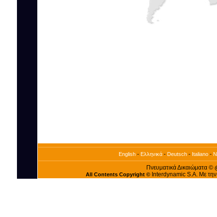
-
-
-
-
English
Ελληνικά
Deutsch
Italiano
N
Πνευματικά Δικαιώματα ©
Interdynamic S.A. Με τη
All Contents Copyright ©