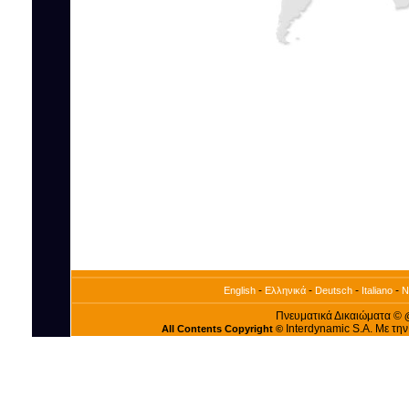
-
-
-
-
English
Ελληνικά
Deutsch
Italiano
N
Πνευματικά Δικαιώματα ©
Interdynamic S.A. Με τη
All Contents Copyright ©