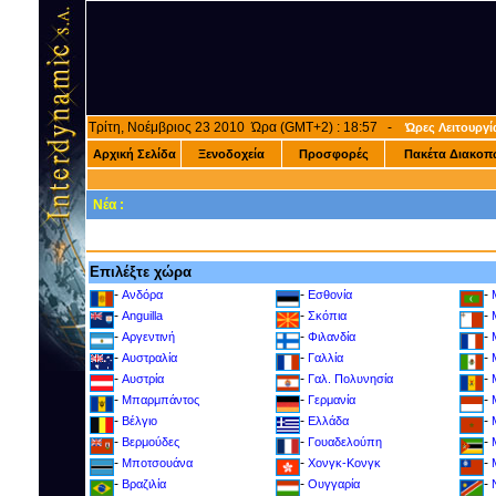
Τρίτη, Νοέμβριος 23 2010 Ώρα (GMT+2) : 18:57 -
Ώρες Λειτουργί
Αρχική Σελίδα
Ξενοδοχεία
Προσφορές
Πακέτα Διακοπ
Νέα :
Επιλέξτε χώρα
-
-
-
Ανδόρα
Εσθονία
-
-
-
Anguilla
Σκόπια
-
-
-
Αργεντινή
Φιλανδία
-
-
-
Αυστραλία
Γαλλία
-
-
-
Αυστρία
Γαλ. Πολυνησία
-
-
-
Μπαρμπάντος
Γερμανία
-
-
-
Βέλγιο
Ελλάδα
-
-
-
Βερμούδες
Γουαδελούπη
-
-
-
Μποτσουάνα
Χονγκ-Κονγκ
-
-
-
Βραζιλία
Ουγγαρία