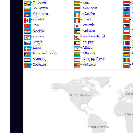
-
-
-
Μπρούνεϊ
Ινδία
-
-
-
Βουλγαρία
Ινδονησία
-
-
-
Καμπόντια
Ιρλανδία
-
-
-
Καναδάς
Ιταλία
-
-
-
Κίνα
Ιαπωνία
-
-
-
Κροατία
Ιορδανία
-
-
-
Kύπρος
Βασίλειο Νεπάλ
-
-
-
Τσεχία
Κουβέιτ
-
-
-
Δανία
Λίβανο
-
-
-
Ανατολικό Τιμόρ
Λιθουανία
-
-
-
Αίγυπτος
Λουξεμβούργο
-
-
-
Ερυθραία
Μαλαισία