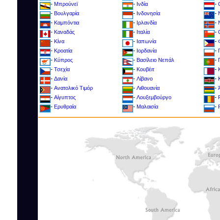
-
-
-
Μπρούνεϊ
Ινδία
-
-
-
Βουλγαρία
Ινδονησία
-
-
-
Καμπόντια
Ιρλανδία
-
-
-
Καναδάς
Ιταλία
-
-
-
Κίνα
Ιαπωνία
-
-
-
Κροατία
Ιορδανία
-
-
-
Kύπρος
Βασίλειο Νεπάλ
-
-
-
Τσεχία
Κουβέιτ
-
-
-
Δανία
Λίβανο
-
-
-
Ανατολικό Τιμόρ
Λιθουανία
-
-
-
Αίγυπτος
Λουξεμβούργο
-
-
-
Ερυθραία
Μαλαισία