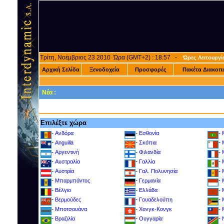
Τρίτη, Νοέμβριος 23 2010 Ώρα (GMT+2) : 18:57 -
Ώρες Λειτουργί
Αρχική Σελίδα
Ξενοδοχεία
Προσφορές
Πακέτα Διακοπ
Νέα :
Επιλέξτε χώρα
-
-
-
Ανδόρα
Εσθονία
-
-
-
Anguilla
Σκόπια
-
-
-
Αργεντινή
Φιλανδία
-
-
-
Αυστραλία
Γαλλία
-
-
-
Αυστρία
Γαλ. Πολυνησία
-
-
-
Μπαρμπάντος
Γερμανία
-
-
-
Βέλγιο
Ελλάδα
-
-
-
Βερμούδες
Γουαδελούπη
-
-
-
Μποτσουάνα
Χονγκ-Κονγκ
-
-
-
Βραζιλία
Ουγγαρία