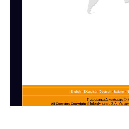
-
-
-
-
English
Ελληνικά
Deutsch
Italiano
N
Πνευματικά Δικαιώματα ©
Interdynamic S.A. Με τη
All Contents Copyright ©