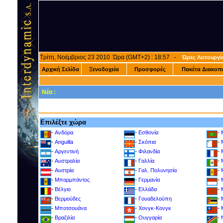
Τρίτη, Νοέμβριος 23 2010 Ώρα (GMT+2) : 18:57 -
Ώρες Λειτουργί
Αρχική Σελίδα
Ξενοδοχεία
Προσφορές
Πακέτα Διακοπ
Νέα :
Επιλέξτε χώρα
-
-
-
Ανδόρα
Εσθονία
-
-
-
Anguilla
Σκόπια
-
-
-
Αργεντινή
Φιλανδία
-
-
-
Αυστραλία
Γαλλία
-
-
-
Αυστρία
Γαλ. Πολυνησία
-
-
-
Μπαρμπάντος
Γερμανία
-
-
-
Βέλγιο
Ελλάδα
-
-
-
Βερμούδες
Γουαδελούπη
-
-
-
Μποτσουάνα
Χονγκ-Κονγκ
-
-
-
Βραζιλία
Ουγγαρία