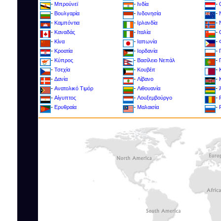
-
-
-
Μπρούνεϊ
Ινδία
-
-
-
Βουλγαρία
Ινδονησία
-
-
-
Καμπόντια
Ιρλανδία
-
-
-
Καναδάς
Ιταλία
-
-
-
Κίνα
Ιαπωνία
-
-
-
Κροατία
Ιορδανία
-
-
-
Kύπρος
Βασίλειο Νεπάλ
-
-
-
Τσεχία
Κουβέιτ
-
-
-
Δανία
Λίβανο
-
-
-
Ανατολικό Τιμόρ
Λιθουανία
-
-
-
Αίγυπτος
Λουξεμβούργο
-
-
-
Ερυθραία
Μαλαισία