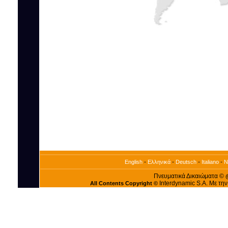
-
-
-
-
English
Ελληνικά
Deutsch
Italiano
N
Πνευματικά Δικαιώματα ©
Interdynamic S.A. Με τη
All Contents Copyright ©