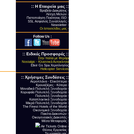
::
Η Εταιρεία μας
::
Βραβεία-Διακρίσεις -
Λέσχη Μελών -
Πιστοποίηση Ποιότητας ΙSO -
SSL Ασφαλείς Συναλλαγές -
Newsletter -
Οι Ιστοσελίδες μας -
Follow Us :
::
Ειδικές Προσφορές
::
Στην Ιταλία με Φεράρι
Nostalgic - Κλασσικά Αυτοκίνητα
Elixir Gs Spa Χερσόνησος
Helicopter Services
::
Xρήσιμες Συνδέσεις
::
Αεροπλάνα - Ελικόπτερα -
Κρουαζιέρες - Κότερα -
Μοναδικά Πολυτελή Ξενοδοχεία -
Κορυφαία Πολυτελή Ξενοδοχεία -
Πολυτελή Ξενοδοχεία -
Καταπληκτικά Ξενοδοχεία -
Μικρά Πολυτελή Ξενοδοχεία -
The Finest Hotels of the World -
Οικονομικά Ξενοδοχεία -
Πακέτα Διακοπών -
Οικογενειακές Διακοπές -
Μέσα Μεταφοράς -
Air Tickets Online -
Θέσεις Εργασίας -
Τα γραφεία μας -