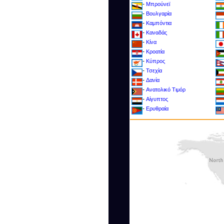
-
Μπρούνεϊ
-
Βουλγαρία
-
Καμπόντια
-
Καναδάς
-
Κίνα
-
Κροατία
-
Kύπρος
-
Τσεχία
-
Δανία
-
Ανατολικό Τιμόρ
-
Αίγυπτος
-
Ερυθραία