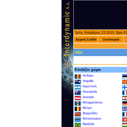
Τρίτη, Νοέμβριος 23 2010 Ώρα 
Αρχική Σελίδα
Ξενοδοχεία
Νέα :
Επιλέξτε χώρα
-
Ανδόρα
-
Anguilla
-
Αργεντινή
-
Αυστραλία
-
Αυστρία
-
Μπαρμπάντος
-
Βέλγιο
-
Βερμούδες
-
Μποτσουάνα
-
Βραζιλία