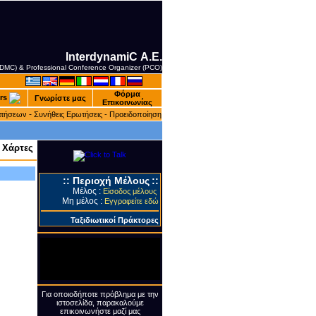
InterdynamiC Α.Ε.
 (DMC) & Professional Conference Organizer (PCO)
Φόρμα
rs
Γνωρίστε μας
Επικοινωνίας
-
ατήσεων
Συνήθεις Ερωτήσεις -
Προειδοποίηση
 Χάρτες
::
Περιοχή Μέλους
::
Μέλος :
Είσοδος μέλους
Μη μέλος :
Εγγραφείτε εδώ
Ταξιδιωτικοί Πράκτορες
Για οποιοδήποτε πρόβλημα με την
ιστοσελίδα, παρακαλούμε
επικοινωνήστε μαζί μας