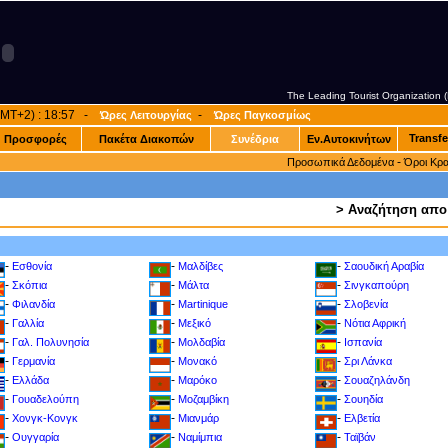
The Leading Tourist Organization
(GMT+2) : 18:57 -
-
Ώρες Λειτουργίας
Ώρες Παγκοσμίως
Transfe
Προσφορές
Πακέτα Διακοπών
Συνέδρια
Εν.Αυτοκινήτων
-
Προσωπικά Δεδομένα
Όροι Κρ
> Αναζήτηση απο
-
-
-
Εσθονία
Μαλδίβες
Σαουδική Αραβία
-
-
-
Σκόπια
Μάλτα
Σινγκαπούρη
-
-
-
Φιλανδία
Martinique
Σλοβενία
-
-
-
Γαλλία
Μεξικό
Νότια Αφρική
-
-
-
Γαλ. Πολυνησία
Μολδαβία
Ισπανία
-
-
-
Γερμανία
Μονακό
Σρι Λάνκα
-
-
-
Ελλάδα
Μαρόκο
Σουαζηλάνδη
-
-
-
Γουαδελούπη
Μοζαμβίκη
Σουηδία
-
-
-
Χονγκ-Κονγκ
Μιανμάρ
Ελβετία
-
-
-
Ουγγαρία
Ναμίμπια
Ταϊβάν