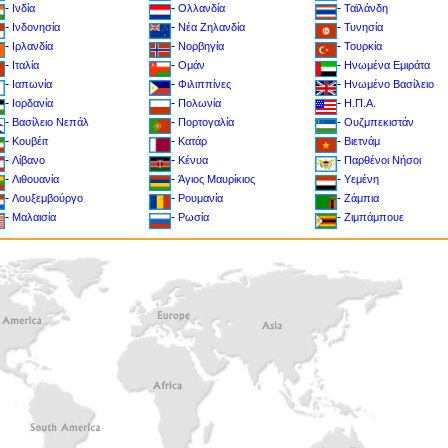
-
-
-
Ινδία
Ολλανδία
Ταϊλάνδη
-
-
-
Ινδονησία
Νέα Ζηλανδία
Τυνησία
-
-
-
Ιρλανδία
Νορβηγία
Toυρκία
-
-
-
Ιταλία
Ομάν
Ηνωμένα Εμιράτα
-
-
-
Ιαπωνία
Φιλιππίνες
Ηνωμένο Βασίλειο
-
-
-
Ιορδανία
Πολωνία
Η.Π.Α.
-
-
-
Βασίλειο Νεπάλ
Πορτογαλία
Ουζμπεκιστάν
-
-
-
Κουβέιτ
Κατάρ
Βιετνάμ
-
-
-
Λίβανο
Κένυα
Παρθένοι Νήσοι
-
-
-
Λιθουανία
Άγιος Μαυρίκιος
Υεμένη
-
-
-
Λουξεμβούργο
Ρουμανία
Ζάμπια
-
-
-
Μαλαισία
Ρωσία
Ζιμπάμπουε