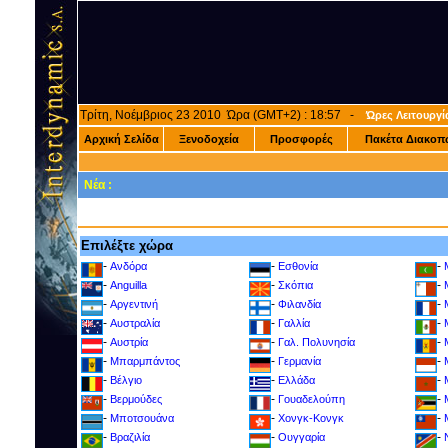
Τρίτη, Νοέμβριος 23 2010 Ώρα (GMT+2) : 18:57 -
Ώρες Λειτουργί
Αρχική Σελίδα
Ξενοδοχεία
Προσφορές
Πακέτα Διακοπ
Νέα :
Επιλέξτε χώρα
-
-
-
Ανδόρα
Εσθονία
-
-
-
Anguilla
Σκόπια
-
-
-
Αργεντινή
Φιλανδία
-
-
-
Αυστραλία
Γαλλία
-
-
-
Αυστρία
Γαλ. Πολυνησία
-
-
-
Μπαρμπάντος
Γερμανία
-
-
-
Βέλγιο
Ελλάδα
-
-
-
Βερμούδες
Γουαδελούπη
-
-
-
Μποτσουάνα
Χονγκ-Κονγκ
-
-
-
Βραζιλία
Ουγγαρία