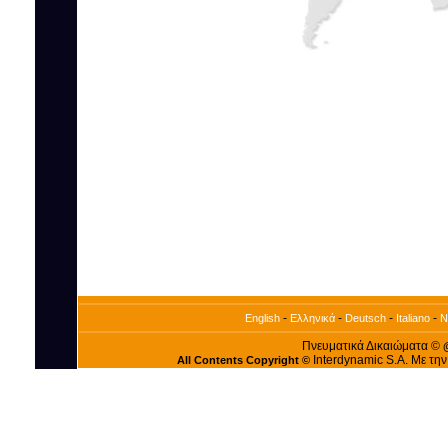
-
-
-
-
English
Ελληνικά
Deutsch
Italiano
N
Πνευματικά Δικαιώματα ©
Interdynamic S.A. Με τη
All Contents Copyright ©