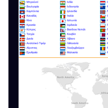
-
-
-
Μπρούνεϊ
Ινδία
-
-
-
Βουλγαρία
Ινδονησία
-
-
-
Καμπόντια
Ιρλανδία
-
-
-
Καναδάς
Ιταλία
-
-
-
Κίνα
Ιαπωνία
-
-
-
Κροατία
Ιορδανία
-
-
-
Kύπρος
Βασίλειο Νεπάλ
-
-
-
Τσεχία
Κουβέιτ
-
-
-
Δανία
Λίβανο
-
-
-
Ανατολικό Τιμόρ
Λιθουανία
-
-
-
Αίγυπτος
Λουξεμβούργο
-
-
-
Ερυθραία
Μαλαισία