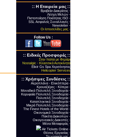
::
Η Εταιρεία μας
::
Βραβεία-Διακρίσεις -
Λέσχη Μελών -
Πιστοποίηση Ποιότητας ΙSO -
SSL Ασφαλείς Συναλλαγές -
Newsletter -
Οι Ιστοσελίδες μας -
Follow Us :
::
Ειδικές Προσφορές
::
Στην Ιταλία με Φεράρι
Nostalgic - Κλασσικά Αυτοκίνητα
Elixir Gs Spa Χερσόνησος
Helicopter Services
::
Xρήσιμες Συνδέσεις
::
Αεροπλάνα - Ελικόπτερα -
Κρουαζιέρες - Κότερα -
Μοναδικά Πολυτελή Ξενοδοχεία -
Κορυφαία Πολυτελή Ξενοδοχεία -
Πολυτελή Ξενοδοχεία -
Καταπληκτικά Ξενοδοχεία -
Μικρά Πολυτελή Ξενοδοχεία -
The Finest Hotels of the World -
Οικονομικά Ξενοδοχεία -
Πακέτα Διακοπών -
Οικογενειακές Διακοπές -
Μέσα Μεταφοράς -
Air Tickets Online -
Θέσεις Εργασίας -
Τα γραφεία μας -