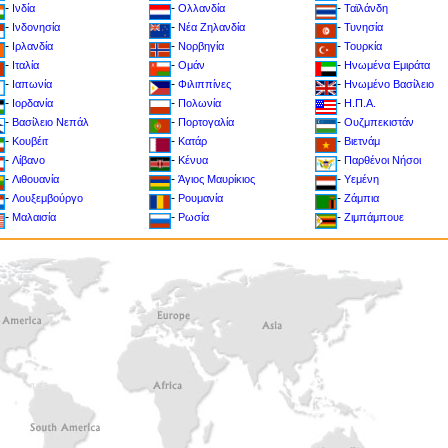
-
-
-
Ινδία
Ολλανδία
Ταϊλάνδη
-
-
-
Ινδονησία
Νέα Ζηλανδία
Τυνησία
-
-
-
Ιρλανδία
Νορβηγία
Toυρκία
-
-
-
Ιταλία
Ομάν
Ηνωμένα Εμιράτα
-
-
-
Ιαπωνία
Φιλιππίνες
Ηνωμένο Βασίλειο
-
-
-
Ιορδανία
Πολωνία
Η.Π.Α.
-
-
-
Βασίλειο Νεπάλ
Πορτογαλία
Ουζμπεκιστάν
-
-
-
Κουβέιτ
Κατάρ
Βιετνάμ
-
-
-
Λίβανο
Κένυα
Παρθένοι Νήσοι
-
-
-
Λιθουανία
Άγιος Μαυρίκιος
Υεμένη
-
-
-
Λουξεμβούργο
Ρουμανία
Ζάμπια
-
-
-
Μαλαισία
Ρωσία
Ζιμπάμπουε