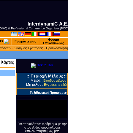
InterdynamiC Α.Ε.
 (DMC) & Professional Conference Organizer (PCO)
Φόρμα
rs
Γνωρίστε μας
Επικοινωνίας
-
ατήσεων
Συνήθεις Ερωτήσεις -
Προειδοποίηση
 Χάρτες
::
Περιοχή Μέλους
::
Μέλος :
Είσοδος μέλους
Μη μέλος :
Εγγραφείτε εδώ
Ταξιδιωτικοί Πράκτορες
Για οποιοδήποτε πρόβλημα με την
ιστοσελίδα, παρακαλούμε
επικοινωνήστε μαζί μας