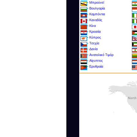
-
Μπρούνεϊ
-
Βουλγαρία
-
Καμπόντια
-
Καναδάς
-
Κίνα
-
Κροατία
-
Kύπρος
-
Τσεχία
-
Δανία
-
Ανατολικό Τιμόρ
-
Αίγυπτος
-
Ερυθραία