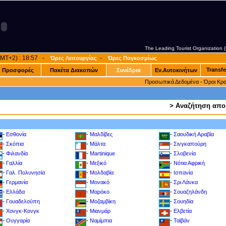
The Leading Tourist Organization
(GMT+2) : 18:57 -
-
Ώρες Λειτουργίας
Ώρες Παγκοσμίως
Transfe
Προσφορές
Πακέτα Διακοπών
Συνέδρια
Εν.Αυτοκινήτων
-
Προσωπικά Δεδομένα
Όροι Κρ
> Αναζήτηση απο
-
-
-
Εσθονία
Μαλδίβες
Σαουδική Αραβία
-
-
-
Σκόπια
Μάλτα
Σινγκαπούρη
-
-
-
Φιλανδία
Martinique
Σλοβενία
-
-
-
Γαλλία
Μεξικό
Νότια Αφρική
-
-
-
Γαλ. Πολυνησία
Μολδαβία
Ισπανία
-
-
-
Γερμανία
Μονακό
Σρι Λάνκα
-
-
-
Ελλάδα
Μαρόκο
Σουαζηλάνδη
-
-
-
Γουαδελούπη
Μοζαμβίκη
Σουηδία
-
-
-
Χονγκ-Κονγκ
Μιανμάρ
Ελβετία
-
-
-
Ουγγαρία
Ναμίμπια
Ταϊβάν