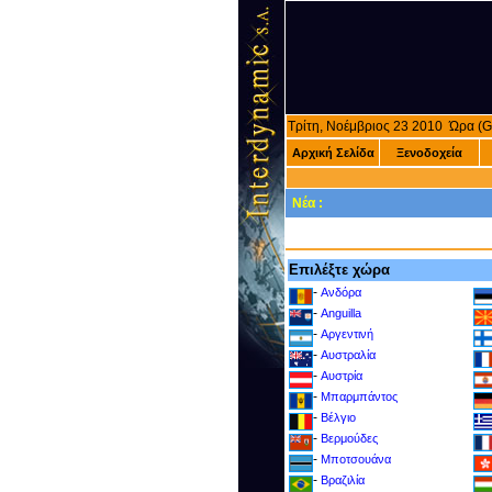
Τρίτη, Νοέμβριος 23 2010 Ώρα 
Αρχική Σελίδα
Ξενοδοχεία
Νέα :
Επιλέξτε χώρα
-
Ανδόρα
-
Anguilla
-
Αργεντινή
-
Αυστραλία
-
Αυστρία
-
Μπαρμπάντος
-
Βέλγιο
-
Βερμούδες
-
Μποτσουάνα
-
Βραζιλία