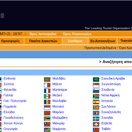
The Leading Tourist Organization
(GMT+2) : 18:57 -
-
Ώρες Λειτουργίας
Ώρες Παγκοσμίως
Transfe
Προσφορές
Πακέτα Διακοπών
Συνέδρια
Εν.Αυτοκινήτων
-
Προσωπικά Δεδομένα
Όροι Κρ
> Αναζήτηση απο
-
-
-
Εσθονία
Μαλδίβες
Σαουδική Αραβία
-
-
-
Σκόπια
Μάλτα
Σινγκαπούρη
-
-
-
Φιλανδία
Martinique
Σλοβενία
-
-
-
Γαλλία
Μεξικό
Νότια Αφρική
-
-
-
Γαλ. Πολυνησία
Μολδαβία
Ισπανία
-
-
-
Γερμανία
Μονακό
Σρι Λάνκα
-
-
-
Ελλάδα
Μαρόκο
Σουαζηλάνδη
-
-
-
Γουαδελούπη
Μοζαμβίκη
Σουηδία
-
-
-
Χονγκ-Κονγκ
Μιανμάρ
Ελβετία
-
-
-
Ουγγαρία
Ναμίμπια
Ταϊβάν