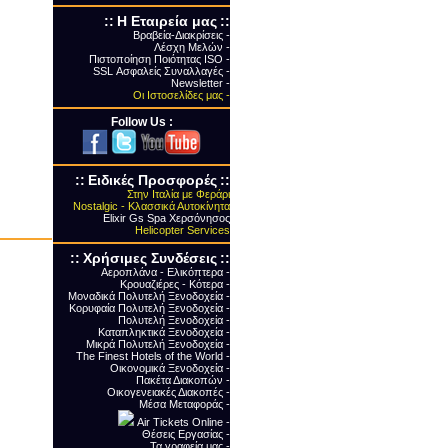
::
Η Εταιρεία μας
::
Βραβεία-Διακρίσεις -
Λέσχη Μελών -
Πιστοποίηση Ποιότητας ΙSO -
SSL Ασφαλείς Συναλλαγές -
Newsletter -
Οι Ιστοσελίδες μας -
Follow Us :
::
Ειδικές Προσφορές
::
Στην Ιταλία με Φεράρι
Nostalgic - Κλασσικά Αυτοκίνητα
Elixir Gs Spa Χερσόνησος
Helicopter Services
::
Xρήσιμες Συνδέσεις
::
Αεροπλάνα - Ελικόπτερα -
Κρουαζιέρες - Κότερα -
Μοναδικά Πολυτελή Ξενοδοχεία -
Κορυφαία Πολυτελή Ξενοδοχεία -
Πολυτελή Ξενοδοχεία -
Καταπληκτικά Ξενοδοχεία -
Μικρά Πολυτελή Ξενοδοχεία -
The Finest Hotels of the World -
Οικονομικά Ξενοδοχεία -
Πακέτα Διακοπών -
Οικογενειακές Διακοπές -
Μέσα Μεταφοράς -
Air Tickets Online -
Θέσεις Εργασίας -
Τα γραφεία μας -