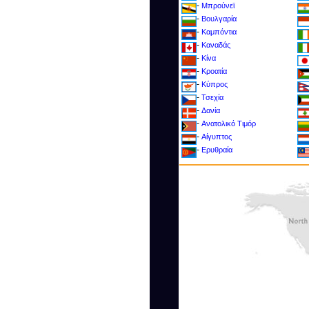
-
Μπρούνεϊ
-
Βουλγαρία
-
Καμπόντια
-
Καναδάς
-
Κίνα
-
Κροατία
-
Kύπρος
-
Τσεχία
-
Δανία
-
Ανατολικό Τιμόρ
-
Αίγυπτος
-
Ερυθραία