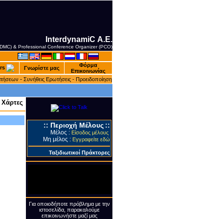
InterdynamiC Α.Ε.
 (DMC) & Professional Conference Organizer (PCO)
Φόρμα
rs
Γνωρίστε μας
Επικοινωνίας
-
ατήσεων
Συνήθεις Ερωτήσεις -
Προειδοποίηση
 Χάρτες
::
Περιοχή Μέλους
::
Μέλος :
Είσοδος μέλους
Μη μέλος :
Εγγραφείτε εδώ
Ταξιδιωτικοί Πράκτορες
Για οποιοδήποτε πρόβλημα με την
ιστοσελίδα, παρακαλούμε
επικοινωνήστε μαζί μας