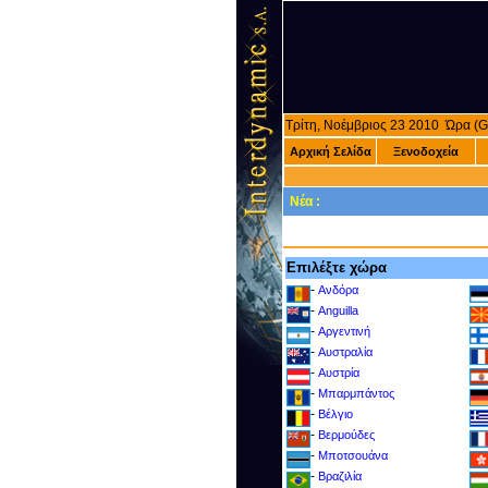
Τρίτη, Νοέμβριος 23 2010 Ώρα 
Αρχική Σελίδα
Ξενοδοχεία
Νέα :
Επιλέξτε χώρα
-
Ανδόρα
-
Anguilla
-
Αργεντινή
-
Αυστραλία
-
Αυστρία
-
Μπαρμπάντος
-
Βέλγιο
-
Βερμούδες
-
Μποτσουάνα
-
Βραζιλία