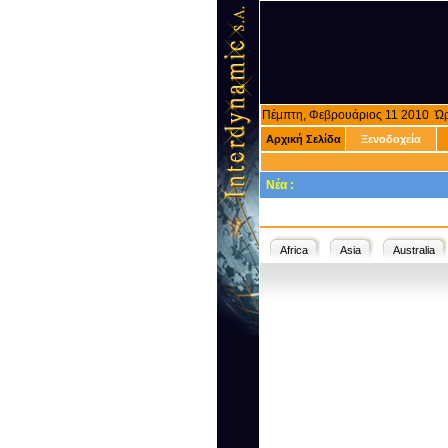
Πέμπτη, Φεβρουάριος 11 2010 Ώ
Αρχική Σελίδα
Ξενοδοχεία
Νέα :
Africa
Asia
Australia