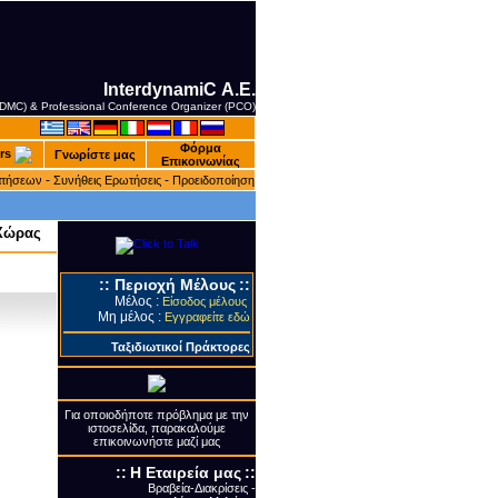
InterdynamiC Α.Ε.
 (DMC) & Professional Conference Organizer (PCO)
Φόρμα
rs
Γνωρίστε μας
Επικοινωνίας
-
-
ατήσεων
Συνήθεις Ερωτήσεις
Προειδοποίηση
 Χώρας
::
Περιοχή Μέλους
::
Μέλος :
Είσοδος μέλους
Μη μέλος :
Εγγραφείτε εδώ
Ταξιδιωτικοί Πράκτορες
Για οποιοδήποτε πρόβλημα με την
ιστοσελίδα, παρακαλούμε
επικοινωνήστε μαζί μας
::
Η Εταιρεία μας
::
Βραβεία-Διακρίσεις -