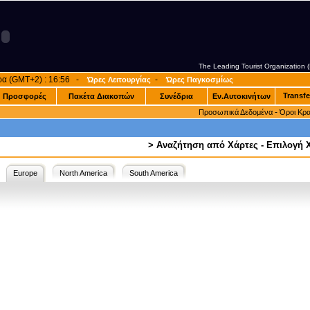
The Leading Tourist Organization
ρα (GMT+2) : 16:56 -
-
Ώρες Λειτουργίας
Ώρες Παγκοσμίως
Transfe
Προσφορές
Πακέτα Διακοπών
Συνέδρια
Εν.Αυτοκινήτων
-
Προσωπικά Δεδομένα
Όροι Κρ
>
Αναζήτηση από Χάρτες - Επιλογή
Europe
North America
South America