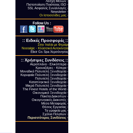
Λέσχη Μελών -
Πιστοποίηση Ποιότητας ΙSO -
SSL Ασφαλείς Συναλλαγές -
Newsletter -
Οι Ιστοσελίδες μας -
Follow Us :
::
Ειδικές Προσφορές
::
Στην Ιταλία με Φεράρι
Nostalgic - Κλασσικά Αυτοκίνητα
Elixir Gs Spa Χερσόνησος
::
Xρήσιμες Συνδέσεις
::
Αεροπλάνα - Ελικόπτερα -
Κρουαζιέρες - Κότερα -
Μοναδικά Πολυτελή Ξενοδοχεία -
Κορυφαία Πολυτελή Ξενοδοχεία -
Πολυτελή Ξενοδοχεία -
Καταπληκτικά Ξενοδοχεία -
Μικρά Πολυτελή Ξενοδοχεία -
The Finest Hotels of the World -
Οικονομικά Ξενοδοχεία -
Πακέτα Διακοπών -
Οικογενειακές Διακοπές -
Μέσα Μεταφοράς -
Θέσεις Εργασίας -
Τα γραφεία μας -
Σχόλια Πελατών -
Περισσότερες Συνδέσεις
-