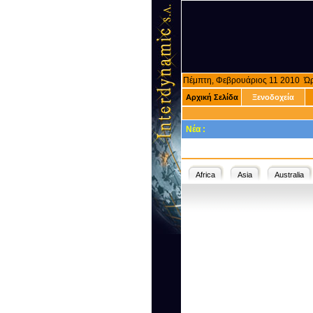
Πέμπτη, Φεβρουάριος 11 2010 Ώ
Αρχική Σελίδα
Ξενοδοχεία
Νέα :
Africa
Asia
Australia