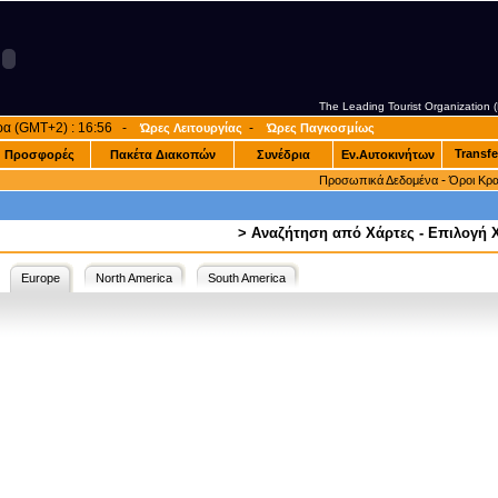
The Leading Tourist Organization
ρα (GMT+2) : 16:56 -
-
Ώρες Λειτουργίας
Ώρες Παγκοσμίως
Transfe
Προσφορές
Πακέτα Διακοπών
Συνέδρια
Εν.Αυτοκινήτων
-
Προσωπικά Δεδομένα
Όροι Κρ
>
Αναζήτηση από Χάρτες - Επιλογή
Europe
North America
South America