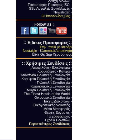
Λέσχη Μελών -
Πιστοποίηση Ποιότητας ΙSO -
SSL Ασφαλείς Συναλλαγές -
Newsletter -
Οι Ιστοσελίδες μας -
Follow Us :
::
Ειδικές Προσφορές
::
Στην Ιταλία με Φεράρι
Nostalgic - Κλασσικά Αυτοκίνητα
Elixir Gs Spa Χερσόνησος
::
Xρήσιμες Συνδέσεις
::
Αεροπλάνα - Ελικόπτερα -
Κρουαζιέρες - Κότερα -
Μοναδικά Πολυτελή Ξενοδοχεία -
Κορυφαία Πολυτελή Ξενοδοχεία -
Πολυτελή Ξενοδοχεία -
Καταπληκτικά Ξενοδοχεία -
Μικρά Πολυτελή Ξενοδοχεία -
The Finest Hotels of the World -
Οικονομικά Ξενοδοχεία -
Πακέτα Διακοπών -
Οικογενειακές Διακοπές -
Μέσα Μεταφοράς -
Θέσεις Εργασίας -
Τα γραφεία μας -
Σχόλια Πελατών -
Περισσότερες Συνδέσεις
-