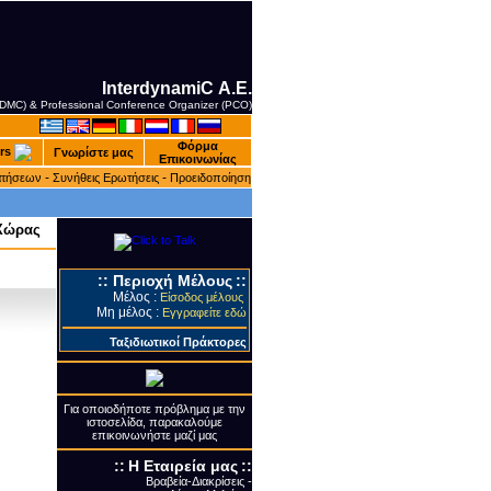
InterdynamiC Α.Ε.
 (DMC) & Professional Conference Organizer (PCO)
Φόρμα
rs
Γνωρίστε μας
Επικοινωνίας
-
-
ατήσεων
Συνήθεις Ερωτήσεις
Προειδοποίηση
 Χώρας
::
Περιοχή Μέλους
::
Μέλος :
Είσοδος μέλους
Μη μέλος :
Εγγραφείτε εδώ
Ταξιδιωτικοί Πράκτορες
Για οποιοδήποτε πρόβλημα με την
ιστοσελίδα, παρακαλούμε
επικοινωνήστε μαζί μας
::
Η Εταιρεία μας
::
Βραβεία-Διακρίσεις -