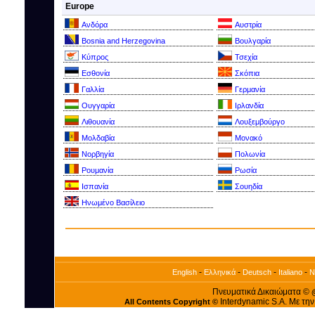
Europe
Ανδόρα
Αυστρία
Bosnia and Herzegovina
Βουλγαρία
Kύπρος
Τσεχία
Εσθονία
Σκόπια
Γαλλία
Γερμανία
Ουγγαρία
Ιρλανδία
Λιθουανία
Λουξεμβούργο
Μολδαβία
Μονακό
Νορβηγία
Πολωνία
Ρουμανία
Ρωσία
Ισπανία
Σουηδία
Ηνωμένο Βασίλειο
-
-
-
-
English
Ελληνικά
Deutsch
Italiano
N
Πνευματικά Δικαιώματα ©
Interdynamic S.A. Με τη
All Contents Copyright ©