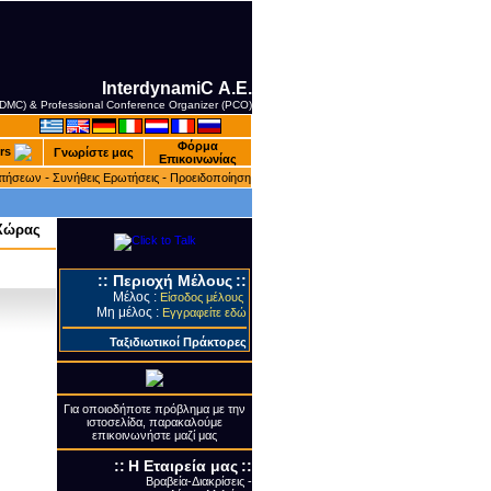
InterdynamiC Α.Ε.
 (DMC) & Professional Conference Organizer (PCO)
Φόρμα
rs
Γνωρίστε μας
Επικοινωνίας
-
-
ατήσεων
Συνήθεις Ερωτήσεις
Προειδοποίηση
 Χώρας
::
Περιοχή Μέλους
::
Μέλος :
Είσοδος μέλους
Μη μέλος :
Εγγραφείτε εδώ
Ταξιδιωτικοί Πράκτορες
Για οποιοδήποτε πρόβλημα με την
ιστοσελίδα, παρακαλούμε
επικοινωνήστε μαζί μας
::
Η Εταιρεία μας
::
Βραβεία-Διακρίσεις -