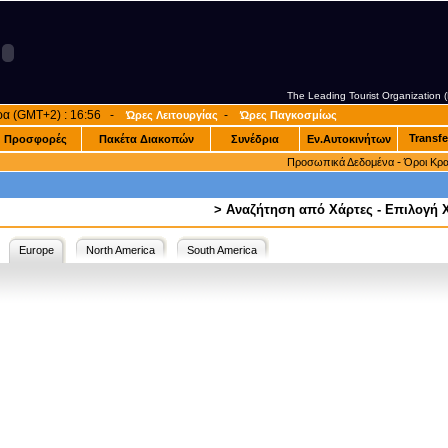
The Leading Tourist Organization
ρα (GMT+2) : 16:56 -
-
Ώρες Λειτουργίας
Ώρες Παγκοσμίως
Transfe
Προσφορές
Πακέτα Διακοπών
Συνέδρια
Εν.Αυτοκινήτων
-
Προσωπικά Δεδομένα
Όροι Κρ
>
Αναζήτηση από Χάρτες - Επιλογή
Europe
North America
South America