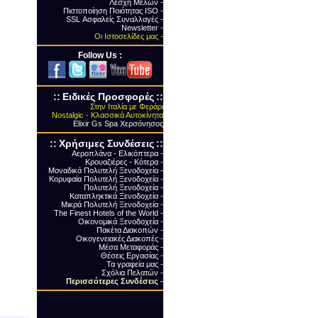
Λέσχη Μελών -
Πιστοποίηση Ποιότητας ΙSO -
SSL Ασφαλείς Συναλλαγές -
Newsletter -
Οι Ιστοσελίδες μας -
Follow Us :
::
Ειδικές Προσφορές
::
Στην Ιταλία με Φεράρι
Nostalgic - Κλασσικά Αυτοκίνητα
Elixir Gs Spa Χερσόνησος
::
Xρήσιμες Συνδέσεις
::
Αεροπλάνα - Ελικόπτερα -
Κρουαζιέρες - Κότερα -
Μοναδικά Πολυτελή Ξενοδοχεία -
Κορυφαία Πολυτελή Ξενοδοχεία -
Πολυτελή Ξενοδοχεία -
Καταπληκτικά Ξενοδοχεία -
Μικρά Πολυτελή Ξενοδοχεία -
The Finest Hotels of the World -
Οικονομικά Ξενοδοχεία -
Πακέτα Διακοπών -
Οικογενειακές Διακοπές -
Μέσα Μεταφοράς -
Θέσεις Εργασίας -
Τα γραφεία μας -
Σχόλια Πελατών -
Περισσότερες Συνδέσεις
-