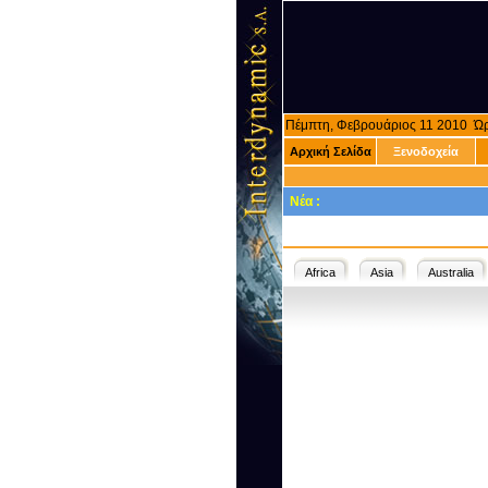
Πέμπτη, Φεβρουάριος 11 2010 Ώ
Αρχική Σελίδα
Ξενοδοχεία
Νέα :
Africa
Asia
Australia