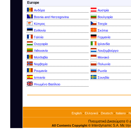
Europe
Ανδόρα
Αυστρία
Bosnia and Herzegovina
Βουλγαρία
Kύπρος
Τσεχία
Εσθονία
Σκόπια
Γαλλία
Γερμανία
Ουγγαρία
Ιρλανδία
Λιθουανία
Λουξεμβούργο
Μολδαβία
Μονακό
Νορβηγία
Πολωνία
Ρουμανία
Ρωσία
Ισπανία
Σουηδία
Ηνωμένο Βασίλειο
-
-
-
-
English
Ελληνικά
Deutsch
Italiano
N
Πνευματικά Δικαιώματα ©
Interdynamic S.A. Με τη
All Contents Copyright ©