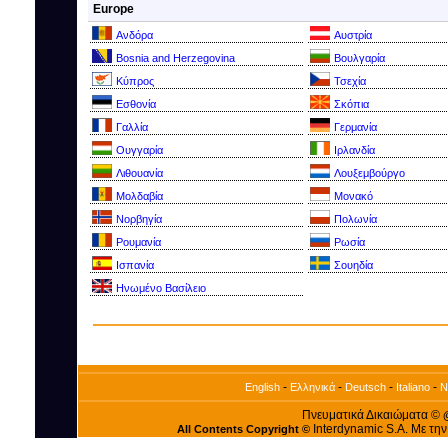
Europe
Ανδόρα
Αυστρία
Bosnia and Herzegovina
Βουλγαρία
Kύπρος
Τσεχία
Εσθονία
Σκόπια
Γαλλία
Γερμανία
Ουγγαρία
Ιρλανδία
Λιθουανία
Λουξεμβούργο
Μολδαβία
Μονακό
Νορβηγία
Πολωνία
Ρουμανία
Ρωσία
Ισπανία
Σουηδία
Ηνωμένο Βασίλειο
-
-
-
-
English
Ελληνικά
Deutsch
Italiano
N
Πνευματικά Δικαιώματα ©
Interdynamic S.A. Με τη
All Contents Copyright ©