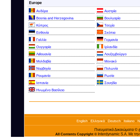
Europe
Ανδόρα
Αυστρία
Bosnia and Herzegovina
Βουλγαρία
Kύπρος
Τσεχία
Εσθονία
Σκόπια
Γαλλία
Γερμανία
Ουγγαρία
Ιρλανδία
Λιθουανία
Λουξεμβούργο
Μολδαβία
Μονακό
Νορβηγία
Πολωνία
Ρουμανία
Ρωσία
Ισπανία
Σουηδία
Ηνωμένο Βασίλειο
-
-
-
-
English
Ελληνικά
Deutsch
Italiano
N
Πνευματικά Δικαιώματα ©
Interdynamic S.A. Με τη
All Contents Copyright ©