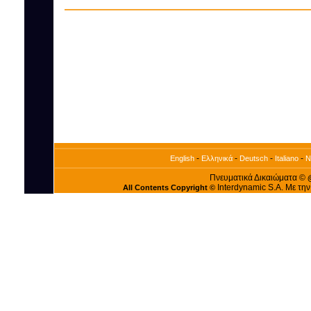
-
-
-
-
English
Ελληνικά
Deutsch
Italiano
N
Πνευματικά Δικαιώματα ©
Interdynamic S.A. Με τη
All Contents Copyright ©