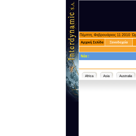
Πέμπτη, Φεβρουάριος 11 2010 Ώ
Αρχική Σελίδα
Ξενοδοχεία
Νέα :
Africa
Asia
Australia