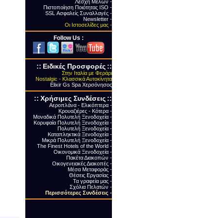
Λέσχη Μελών -
Πιστοποίηση Ποιότητας ΙSO -
SSL Ασφαλείς Συναλλαγές -
Newsletter -
Οι Ιστοσελίδες μας -
Follow Us :
::
Ειδικές Προσφορές
::
Στην Ιταλία με Φεράρι
Nostalgic - Κλασσικά Αυτοκίνητα
Elixir Gs Spa Χερσόνησος
::
Xρήσιμες Συνδέσεις
::
Αεροπλάνα - Ελικόπτερα -
Κρουαζιέρες - Κότερα -
Μοναδικά Πολυτελή Ξενοδοχεία -
Κορυφαία Πολυτελή Ξενοδοχεία -
Πολυτελή Ξενοδοχεία -
Καταπληκτικά Ξενοδοχεία -
Μικρά Πολυτελή Ξενοδοχεία -
The Finest Hotels of the World -
Οικονομικά Ξενοδοχεία -
Πακέτα Διακοπών -
Οικογενειακές Διακοπές -
Μέσα Μεταφοράς -
Θέσεις Εργασίας -
Τα γραφεία μας -
Σχόλια Πελατών -
Περισσότερες Συνδέσεις
-