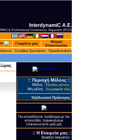
InterdynamiC Α.Ε.
 (DMC) & Professional Conference Organizer (PCO)
Φόρμα
rs
Γνωρίστε μας
Επικοινωνίας
-
-
ατήσεων
Συνήθεις Ερωτήσεις
Προειδοποίηση
 Χώρας
::
Περιοχή Μέλους
::
Μέλος :
Είσοδος μέλους
Μη μέλος :
Εγγραφείτε εδώ
Ταξιδιωτικοί Πράκτορες
Για οποιοδήποτε πρόβλημα με την
ιστοσελίδα, παρακαλούμε
επικοινωνήστε μαζί μας
::
Η Εταιρεία μας
::
Βραβεία-Διακρίσεις -