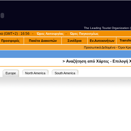
The Leading Tourist Organization
ρα (GMT+2) : 16:56 -
-
Ώρες Λειτουργίας
Ώρες Παγκοσμίως
Transfe
Προσφορές
Πακέτα Διακοπών
Συνέδρια
Εν.Αυτοκινήτων
-
Προσωπικά Δεδομένα
Όροι Κρ
>
Αναζήτηση από Χάρτες - Επιλογή
Europe
North America
South America