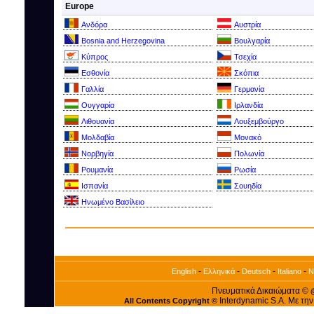
Europe
Ανδόρα
Αυστρία
Bosnia and Herzegovina
Βουλγαρία
Kύπρος
Τσεχία
Εσθονία
Σκόπια
Γαλλία
Γερμανία
Ουγγαρία
Ιρλανδία
Λιθουανία
Λουξεμβούργο
Μολδαβία
Μονακό
Νορβηγία
Πολωνία
Ρουμανία
Ρωσία
Ισπανία
Σουηδία
Ηνωμένο Βασίλειο
-
-
-
-
English
Ελληνικά
Deutsch
Italiano
N
Πνευματικά Δικαιώματα ©
Interdynamic S.A. Με τη
All Contents Copyright ©