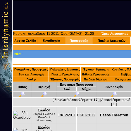
Κυριακή, Δεκέμβριος 11 2011 Ώρα (GMT+2) : 21:28 -
Ώρες Λειτουργίας
Αρχική Σελίδα
Ξενοδοχεία
Προσφορές
Πακέτα Διακοπών
Νέα :
Πασχαλινές Προσφορές
Πολυτελείς Διακοπές
Έγκαιρη Κράτηση
Κρατήσεις Τελ
Spa και Αναψυχή
Πακέτα Προώθησης
Ειδικές Προσφορές
Σαββατ
Γκολφ
Έξυπνες Προσφορές
Παιδικά Θέρετρα
Οικογενεια
Εποχιακή Προσφορά
Τύπος
Περιοχή
Ξενοδοχείο
Από
Μέχρι
[ Συνολικά Αποτελέσματα:
17
] [Αποτελέσματα ανά
[
1
]
Ελλάδα
Στερεά Ελλάδα /
19/12/2011
03/01/2012
Dasos Theretron
Φωκίδα /
Ναύπακτος
Ελλάδα