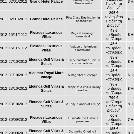
2011
02/01/2012
Grand Hotel Palace
3
Ημ
Thessaloniki
Για όλη τη
Διαμονή
295 €
το Δωμάτιο
First Class Destination in
2011
02/01/2012
Grand Hotel Palace
4
Ημ
Thessaloniki!
Για όλη τη
Διαμονή
48 €
Pleiades Luxurious
Magical moonlight
2012
15/11/2012
το Βράδυ
8
Ημ
Villas
memories!
κατ' Άτομο
45 €
Pleiades Luxurious
A place of luxurious
2012
15/11/2012
το Βράδυ
8
Ημ
Villas
dimensions!
κατ' Άτομο
88 €
Elounda Gulf Villas &
Luxury, comfort & unique
2012
27/10/2012
το Βράδυ
8
Ημ
Suites
accommodation!
κατ' Άτομο
45 €
Aldemar Royal Mare
2012
31/10/2012
το Βράδυ
6
Ημ
A Magnificent escape!
Village
κατ' Άτομο
98 €
Elounda Gulf Villas &
Escape to a chic & luxury
2012
13/10/2012
το Βράδυ
8
Ημ
Suites
paradise..!
κατ' Άτομο
790 €
Elounda Gulf Villas &
κατ' Άτομο
2012
13/10/2012
8
Ημ
A unique oasis of luxury!
Suites
Για όλη τη
Διαμονή
60 €
Pleiades Luxurious
Luxuriate the luscious
2012
30/09/2012
το Βράδυ
7
Ημ
Villas
pleasures!
κατ' Άτομο
185 €
Elounda Gulf Villas &
Dreamlike Offering in
2012
29/09/2012
το Βράδυ
8
Ημ