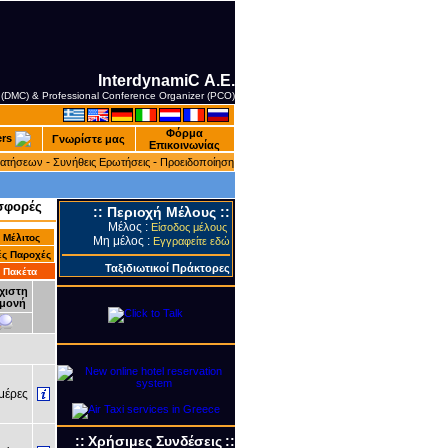
InterdynamiC Α.Ε.
 (DMC) & Professional Conference Organizer (PCO)
Φόρμα
ers
Γνωρίστε μας
Επικοινωνίας
-
-
ρατήσεων
Συνήθεις Ερωτήσεις
Προειδοποίηση
σφορές
::
Περιοχή Μέλους
::
Μέλος :
Είσοδος μέλους
 Mέλιτος
Μη μέλος :
Εγγραφείτε εδώ
ές Παροχές
Ταξιδιωτικοί Πράκτορες
 Πακέτα
χιστη
μονή
έρες
::
Xρήσιμες Συνδέσεις
::