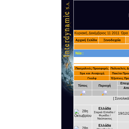
Κυριακή, Δεκέμβριος 11 2011 Ώρ
Αρχική Σελίδα
Ξενοδοχεία
Νέα :
Πασχαλινές Προσφορές
Πολυτελείς 
Spa και Αναψυχή
Πακέτα Προ
Γκολφ
Έξυπνες Πρ
Εποχ
Τύπος
Περιοχή
Απ
[ Συνολικ
Ελλάδα
Στερεά Ελλάδα /
19/12/
Φωκίδα /
Ναύπακτος
Ελλάδα