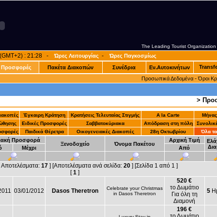
The Leading Tourist Organization
α (GMT+2) : 21:28 -
-
Ώρες Λειτουργίας
Ώρες Παγκοσμίως
Transf
Προσφορές
Πακέτα Διακοπών
Συνέδρια
Εν.Αυτοκινήτων
-
Προσωπικά Δεδομένα
Όροι Κ
> Προ
Διακοπές
Έγκαιρη Κράτηση
Κρατήσεις Τελευταίας Στιγμής
A la Carte
Μήνας
ώθησης
Ειδικές Προσφορές
Σαββατοκύριακα
Απόδραση στη πόλη
Συνολικ
οσφορές
Παιδικά Θέρετρα
Οικογενειακές Διακοπές
28η Οκτωβρίου
Όλα τα
ιακή Προσφορά
Αρχική Τιμή
Ελά
Ξενοδοχείο
Όνομα Πακέτου
Δια
ό
Μέχρι
Από
ά Αποτελέσματα:
17
] [Αποτελέσματα ανά σελίδα:
20
] [Σελίδα 1 από 1 ]
[
1
]
520 €
το Δωμάτιο
Celebrate your Christmas
2011
03/01/2012
Dasos Theretron
5
Ημ
in Dasos Theretron
Για όλη τη
Διαμονή
196 €
το Δωμάτιο
Luxury Stay in