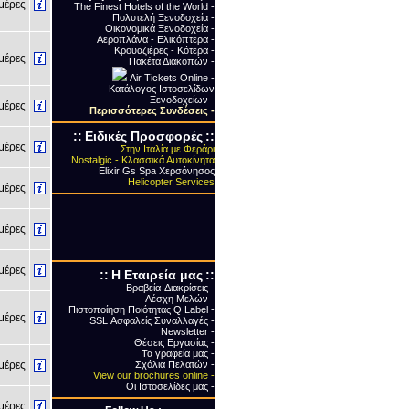
έρες
The Finest Hotels of the World -
Πολυτελή Ξενοδοχεία -
Οικονομικά Ξενοδοχεία -
Αεροπλάνα - Ελικόπτερα -
Κρουαζιέρες - Κότερα -
έρες
Πακέτα Διακοπών -
Air Tickets Online -
Κατάλογος Ιστοσελίδων
Ξενοδοχείων -
έρες
Περισσότερες Συνδέσεις
-
::
Ειδικές Προσφορές
::
έρες
Στην Ιταλία με Φεράρι
Nostalgic - Κλασσικά Αυτοκίνητα
Elixir Gs Spa Χερσόνησος
Helicopter Services
έρες
έρες
έρες
::
Η Εταιρεία μας
::
Βραβεία-Διακρίσεις -
Λέσχη Μελών -
Πιστοποίηση Ποιότητας Q Label -
έρες
SSL Ασφαλείς Συναλλαγές -
Newsletter -
Θέσεις Εργασίας -
Τα γραφεία μας -
έρες
Σχόλια Πελατών -
View our brochures online -
Οι Ιστοσελίδες μας -
έρες