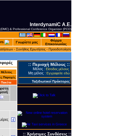
InterdynamiC Α.Ε.
 (DMC) & Professional Conference Organizer (PCO)
Φόρμα
ers
Γνωρίστε μας
Επικοινωνίας
-
-
ρατήσεων
Συνήθεις Ερωτήσεις
Προειδοποίηση
σφορές
::
Περιοχή Μέλους
::
Μέλος :
Είσοδος μέλους
 Mέλιτος
Μη μέλος :
Εγγραφείτε εδώ
ές Παροχές
Ταξιδιωτικοί Πράκτορες
 Πακέτα
χιστη
μονή
έρες
::
Xρήσιμες Συνδέσεις
::