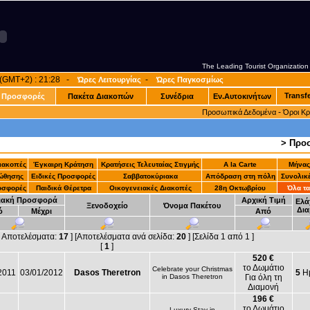
The Leading Tourist Organization
α (GMT+2) : 21:28 -
-
Ώρες Λειτουργίας
Ώρες Παγκοσμίως
Transf
Προσφορές
Πακέτα Διακοπών
Συνέδρια
Εν.Αυτοκινήτων
-
Προσωπικά Δεδομένα
Όροι Κ
> Προ
Διακοπές
Έγκαιρη Κράτηση
Κρατήσεις Τελευταίας Στιγμής
A la Carte
Μήνας
ώθησης
Ειδικές Προσφορές
Σαββατοκύριακα
Απόδραση στη πόλη
Συνολικ
οσφορές
Παιδικά Θέρετρα
Οικογενειακές Διακοπές
28η Οκτωβρίου
Όλα τα
ιακή Προσφορά
Αρχική Τιμή
Ελά
Ξενοδοχείο
Όνομα Πακέτου
Δια
ό
Μέχρι
Από
ά Αποτελέσματα:
17
] [Αποτελέσματα ανά σελίδα:
20
] [Σελίδα 1 από 1 ]
[
1
]
520 €
το Δωμάτιο
Celebrate your Christmas
2011
03/01/2012
Dasos Theretron
5
Ημ
in Dasos Theretron
Για όλη τη
Διαμονή
196 €
το Δωμάτιο
Luxury Stay in