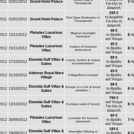
2011
02/01/2012
Grand Hotel Palace
3
Ημ
Thessaloniki
Για όλη τη
Διαμονή
295 €
το Δωμάτιο
First Class Destination in
2011
02/01/2012
Grand Hotel Palace
4
Ημ
Thessaloniki!
Για όλη τη
Διαμονή
48 €
Pleiades Luxurious
Magical moonlight
2012
15/11/2012
το Βράδυ
8
Ημ
Villas
memories!
κατ' Άτομο
45 €
Pleiades Luxurious
A place of luxurious
2012
15/11/2012
το Βράδυ
8
Ημ
Villas
dimensions!
κατ' Άτομο
88 €
Elounda Gulf Villas &
Luxury, comfort & unique
2012
27/10/2012
το Βράδυ
8
Ημ
Suites
accommodation!
κατ' Άτομο
45 €
Aldemar Royal Mare
2012
31/10/2012
το Βράδυ
6
Ημ
A Magnificent escape!
Village
κατ' Άτομο
98 €
Elounda Gulf Villas &
Escape to a chic & luxury
2012
13/10/2012
το Βράδυ
8
Ημ
Suites
paradise..!
κατ' Άτομο
790 €
Elounda Gulf Villas &
κατ' Άτομο
2012
13/10/2012
8
Ημ
A unique oasis of luxury!
Suites
Για όλη τη
Διαμονή
60 €
Pleiades Luxurious
Luxuriate the luscious
2012
30/09/2012
το Βράδυ
7
Ημ
Villas
pleasures!
κατ' Άτομο
185 €
Elounda Gulf Villas &
Dreamlike Offering in
2012
29/09/2012
το Βράδυ
8
Ημ