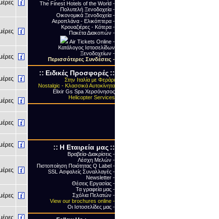
έρες
The Finest Hotels of the World -
Πολυτελή Ξενοδοχεία -
Οικονομικά Ξενοδοχεία -
Αεροπλάνα - Ελικόπτερα -
Κρουαζιέρες - Κότερα -
έρες
Πακέτα Διακοπών -
Air Tickets Online -
Κατάλογος Ιστοσελίδων
Ξενοδοχείων -
έρες
Περισσότερες Συνδέσεις
-
::
Ειδικές Προσφορές
::
έρες
Στην Ιταλία με Φεράρι
Nostalgic - Κλασσικά Αυτοκίνητα
Elixir Gs Spa Χερσόνησος
Helicopter Services
έρες
έρες
έρες
::
Η Εταιρεία μας
::
Βραβεία-Διακρίσεις -
Λέσχη Μελών -
Πιστοποίηση Ποιότητας Q Label -
έρες
SSL Ασφαλείς Συναλλαγές -
Newsletter -
Θέσεις Εργασίας -
Τα γραφεία μας -
έρες
Σχόλια Πελατών -
View our brochures online -
Οι Ιστοσελίδες μας -
έρες