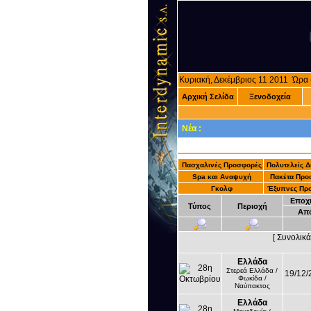
Κυριακή, Δεκέμβριος 11 2011 Ώρ
Αρχική Σελίδα
Ξενοδοχεία
Νέα :
Πασχαλινές Προσφορές
Πολυτελείς 
Spa και Αναψυχή
Πακέτα Προ
Γκολφ
Έξυπνες Πρ
Εποχ
Τύπος
Περιοχή
Απ
[ Συνολικ
Ελλάδα
Στερεά Ελλάδα /
19/12/
Φωκίδα /
Ναύπακτος
Ελλάδα