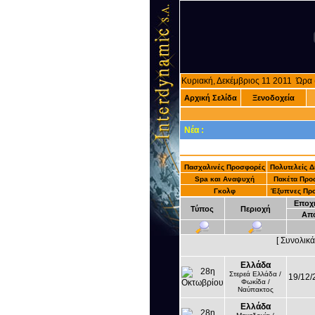
Κυριακή, Δεκέμβριος 11 2011 Ώρ
Αρχική Σελίδα
Ξενοδοχεία
Νέα :
Πασχαλινές Προσφορές
Πολυτελείς 
Spa και Αναψυχή
Πακέτα Προ
Γκολφ
Έξυπνες Πρ
Εποχ
Τύπος
Περιοχή
Απ
[ Συνολικ
Ελλάδα
Στερεά Ελλάδα /
19/12/
Φωκίδα /
Ναύπακτος
Ελλάδα