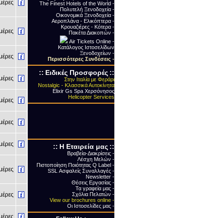
έρες
The Finest Hotels of the World -
Πολυτελή Ξενοδοχεία -
Οικονομικά Ξενοδοχεία -
Αεροπλάνα - Ελικόπτερα -
Κρουαζιέρες - Κότερα -
έρες
Πακέτα Διακοπών -
Air Tickets Online -
Κατάλογος Ιστοσελίδων
Ξενοδοχείων -
έρες
Περισσότερες Συνδέσεις
-
::
Ειδικές Προσφορές
::
έρες
Στην Ιταλία με Φεράρι
Nostalgic - Κλασσικά Αυτοκίνητα
Elixir Gs Spa Χερσόνησος
Helicopter Services
έρες
έρες
έρες
::
Η Εταιρεία μας
::
Βραβεία-Διακρίσεις -
Λέσχη Μελών -
Πιστοποίηση Ποιότητας Q Label -
έρες
SSL Ασφαλείς Συναλλαγές -
Newsletter -
Θέσεις Εργασίας -
Τα γραφεία μας -
έρες
Σχόλια Πελατών -
View our brochures online -
Οι Ιστοσελίδες μας -
έρες