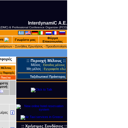
InterdynamiC Α.Ε.
 (DMC) & Professional Conference Organizer (PCO)
Φόρμα
ers
Γνωρίστε μας
Επικοινωνίας
-
-
ρατήσεων
Συνήθεις Ερωτήσεις
Προειδοποίηση
σφορές
::
Περιοχή Μέλους
::
Μέλος :
Είσοδος μέλους
 Mέλιτος
Μη μέλος :
Εγγραφείτε εδώ
ές Παροχές
Ταξιδιωτικοί Πράκτορες
 Πακέτα
χιστη
μονή
έρες
::
Xρήσιμες Συνδέσεις
::