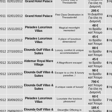
2011
02/01/2012
Grand Hotel Palace
3
Ημ
Thessaloniki
Για όλη τη
Διαμονή
295 €
το Δωμάτιο
First Class Destination in
2011
02/01/2012
Grand Hotel Palace
4
Ημ
Thessaloniki!
Για όλη τη
Διαμονή
48 €
Pleiades Luxurious
Magical moonlight
2012
15/11/2012
το Βράδυ
8
Ημ
Villas
memories!
κατ' Άτομο
45 €
Pleiades Luxurious
A place of luxurious
2012
15/11/2012
το Βράδυ
8
Ημ
Villas
dimensions!
κατ' Άτομο
88 €
Elounda Gulf Villas &
Luxury, comfort & unique
2012
27/10/2012
το Βράδυ
8
Ημ
Suites
accommodation!
κατ' Άτομο
45 €
Aldemar Royal Mare
2012
31/10/2012
το Βράδυ
6
Ημ
A Magnificent escape!
Village
κατ' Άτομο
98 €
Elounda Gulf Villas &
Escape to a chic & luxury
2012
13/10/2012
το Βράδυ
8
Ημ
Suites
paradise..!
κατ' Άτομο
790 €
Elounda Gulf Villas &
κατ' Άτομο
2012
13/10/2012
8
Ημ
A unique oasis of luxury!
Suites
Για όλη τη
Διαμονή
60 €
Pleiades Luxurious
Luxuriate the luscious
2012
30/09/2012
το Βράδυ
7
Ημ
Villas
pleasures!
κατ' Άτομο
185 €
Elounda Gulf Villas &
Dreamlike Offering in
2012
29/09/2012
το Βράδυ
8
Ημ