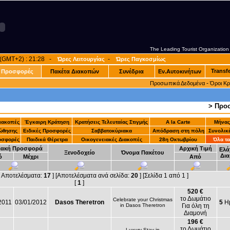
The Leading Tourist Organization
α (GMT+2) : 21:28 -
-
Ώρες Λειτουργίας
Ώρες Παγκοσμίως
Transf
Προσφορές
Πακέτα Διακοπών
Συνέδρια
Εν.Αυτοκινήτων
-
Προσωπικά Δεδομένα
Όροι Κ
> Προ
Διακοπές
Έγκαιρη Κράτηση
Κρατήσεις Τελευταίας Στιγμής
A la Carte
Μήνας
ώθησης
Ειδικές Προσφορές
Σαββατοκύριακα
Απόδραση στη πόλη
Συνολικ
οσφορές
Παιδικά Θέρετρα
Οικογενειακές Διακοπές
28η Οκτωβρίου
Όλα τα
ιακή Προσφορά
Αρχική Τιμή
Ελά
Ξενοδοχείο
Όνομα Πακέτου
Δια
ό
Μέχρι
Από
ά Αποτελέσματα:
17
] [Αποτελέσματα ανά σελίδα:
20
] [Σελίδα 1 από 1 ]
[
1
]
520 €
το Δωμάτιο
Celebrate your Christmas
2011
03/01/2012
Dasos Theretron
5
Ημ
in Dasos Theretron
Για όλη τη
Διαμονή
196 €
το Δωμάτιο
Luxury Stay in