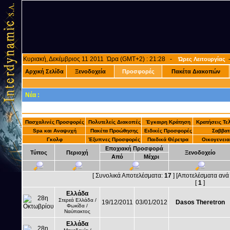
Κυριακή, Δεκέμβριος 11 2011 Ώρα (GMT+2) : 21:28 -
Ώρες Λειτουργίας
Αρχική Σελίδα
Ξενοδοχεία
Προσφορές
Πακέτα Διακοπών
Νέα :
Πασχαλινές Προσφορές
Πολυτελείς Διακοπές
Έγκαιρη Κράτηση
Κρατήσεις Τελ
Spa και Αναψυχή
Πακέτα Προώθησης
Ειδικές Προσφορές
Σαββατ
Γκολφ
Έξυπνες Προσφορές
Παιδικά Θέρετρα
Οικογενεια
Εποχιακή Προσφορά
Τύπος
Περιοχή
Ξενοδοχείο
Από
Μέχρι
[ Συνολικά Αποτελέσματα:
17
] [Αποτελέσματα ανά
[
1
]
Ελλάδα
Στερεά Ελλάδα /
19/12/2011
03/01/2012
Dasos Theretron
Φωκίδα /
Ναύπακτος
Ελλάδα