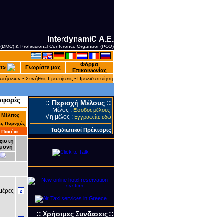
InterdynamiC Α.Ε.
 (DMC) & Professional Conference Organizer (PCO)
Φόρμα
ers
Γνωρίστε μας
Επικοινωνίας
-
-
ρατήσεων
Συνήθεις Ερωτήσεις
Προειδοποίηση
σφορές
::
Περιοχή Μέλους
::
Μέλος :
Είσοδος μέλους
 Mέλιτος
Μη μέλος :
Εγγραφείτε εδώ
ές Παροχές
Ταξιδιωτικοί Πράκτορες
 Πακέτα
χιστη
μονή
έρες
::
Xρήσιμες Συνδέσεις
::