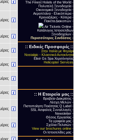
έρες
The Finest Hotels of the World -
Πολυτελή Ξενοδοχεία -
Οικονομικά Ξενοδοχεία -
Αεροπλάνα - Ελικόπτερα -
Κρουαζιέρες - Κότερα -
έρες
Πακέτα Διακοπών -
Air Tickets Online -
Κατάλογος Ιστοσελίδων
Ξενοδοχείων -
έρες
Περισσότερες Συνδέσεις
-
::
Ειδικές Προσφορές
::
έρες
Στην Ιταλία με Φεράρι
Nostalgic - Κλασσικά Αυτοκίνητα
Elixir Gs Spa Χερσόνησος
Helicopter Services
έρες
έρες
έρες
::
Η Εταιρεία μας
::
Βραβεία-Διακρίσεις -
Λέσχη Μελών -
Πιστοποίηση Ποιότητας Q Label -
έρες
SSL Ασφαλείς Συναλλαγές -
Newsletter -
Θέσεις Εργασίας -
Τα γραφεία μας -
έρες
Σχόλια Πελατών -
View our brochures online -
Οι Ιστοσελίδες μας -
έρες