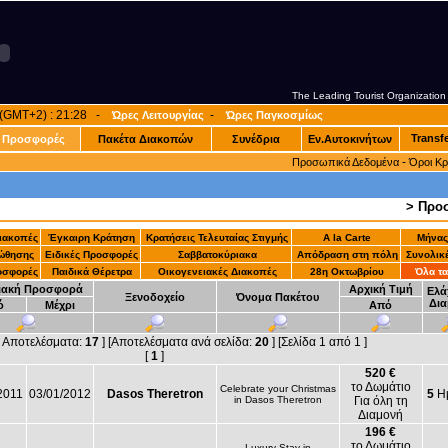
The Leading Tourist Organization
α (GMT+2) : 21:28 -
-
Ώρες Λειτουργίας
Ώρες Παγκοσμίως
Transf
Προσφορές
Πακέτα Διακοπών
Συνέδρια
Εν.Αυτοκινήτων
-
Προσωπικά Δεδομένα
Όροι Κ
> Προ
Διακοπές
Έγκαιρη Κράτηση
Κρατήσεις Τελευταίας Στιγμής
A la Carte
Μήνας
ώθησης
Ειδικές Προσφορές
Σαββατοκύριακα
Απόδραση στη πόλη
Συνολικ
οσφορές
Παιδικά Θέρετρα
Οικογενειακές Διακοπές
28η Οκτωβρίου
Όλα τα
ιακή Προσφορά
Αρχική Τιμή
Ελά
Ξενοδοχείο
Όνομα Πακέτου
Δια
ό
Μέχρι
Από
ά Αποτελέσματα:
17
] [Αποτελέσματα ανά σελίδα:
20
] [Σελίδα 1 από 1 ]
[
1
]
520 €
το Δωμάτιο
Celebrate your Christmas
2011
03/01/2012
Dasos Theretron
5
Ημ
in Dasos Theretron
Για όλη τη
Διαμονή
196 €
το Δωμάτιο
Luxury Stay in