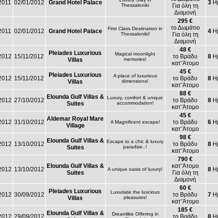
2011
02/01/2012
Grand Hotel Palace
3
Ημ
Thessaloniki
Για όλη τη
Διαμονή
295 €
το Δωμάτιο
First Class Destination in
2011
02/01/2012
Grand Hotel Palace
4
Ημ
Thessaloniki!
Για όλη τη
Διαμονή
48 €
Pleiades Luxurious
Magical moonlight
2012
15/11/2012
το Βράδυ
8
Ημ
Villas
memories!
κατ' Άτομο
45 €
Pleiades Luxurious
A place of luxurious
2012
15/11/2012
το Βράδυ
8
Ημ
Villas
dimensions!
κατ' Άτομο
88 €
Elounda Gulf Villas &
Luxury, comfort & unique
2012
27/10/2012
το Βράδυ
8
Ημ
Suites
accommodation!
κατ' Άτομο
45 €
Aldemar Royal Mare
2012
31/10/2012
το Βράδυ
6
Ημ
A Magnificent escape!
Village
κατ' Άτομο
98 €
Elounda Gulf Villas &
Escape to a chic & luxury
2012
13/10/2012
το Βράδυ
8
Ημ
Suites
paradise..!
κατ' Άτομο
790 €
Elounda Gulf Villas &
κατ' Άτομο
2012
13/10/2012
8
Ημ
A unique oasis of luxury!
Suites
Για όλη τη
Διαμονή
60 €
Pleiades Luxurious
Luxuriate the luscious
2012
30/09/2012
το Βράδυ
7
Ημ
Villas
pleasures!
κατ' Άτομο
185 €
Elounda Gulf Villas &
Dreamlike Offering in
2012
29/09/2012
το Βράδυ
8
Ημ