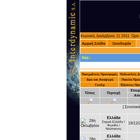
Κυριακή, Δεκέμβριος 11 2011 Ώρ
Αρχική Σελίδα
Ξενοδοχεία
Νέα :
Πασχαλινές Προσφορές
Πολυτελείς 
Spa και Αναψυχή
Πακέτα Προ
Γκολφ
Έξυπνες Πρ
Εποχ
Τύπος
Περιοχή
Απ
[ Συνολικ
Ελλάδα
Στερεά Ελλάδα /
19/12/
Φωκίδα /
Ναύπακτος
Ελλάδα